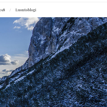
018
Luontoblogi