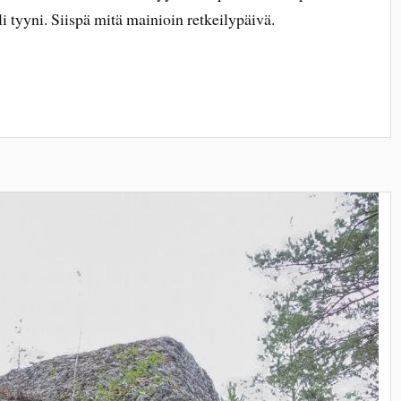
li tyyni. Siispä mitä mainioin retkeilypäivä.