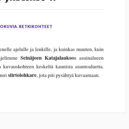
OKUVIA
,
RETKIKOHTEET
lle ajelulle ja lenkille, ja kuinkas muuten, kuin
Seinäjoen Katajalaakso
 ajelimme
n asuinalueen
n kuvauskohteen keskeltä kaunista asuntoaluetta.
siirtolohkare
uuri
, jota piti pysähtyä kuvaamaan.