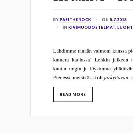
BY
PASITHEROCK
ON
5.7.2018
IN
KIVIMUODOSTELMAT
,
LUONT
Lähdimme tänään vaimoni kanssa piene
kamera kaulassa! Lenkin jälkeen
kautta ringin ja löysimme yllättävä
Pienessä metsikössä oli
järkyttävän
s
READ MORE