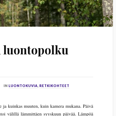
 luontopolku
IN
LUONTOKUVIA
,
RETKIKOHTEET
le ja kuinkas muuten, kuin kamera mukana. Päivä
istoi välillä lämmittäen syyskuun päivää. Lämpöä